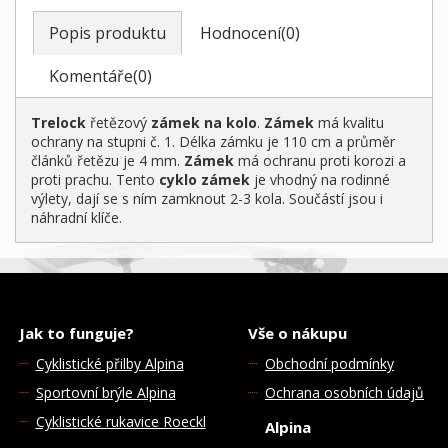
Popis produktu
Hodnocení(0)
Komentáře(0)
Trelock
řetězový
zámek na kolo
.
Zámek
má kvalitu
ochrany na stupni č. 1. Délka zámku je 110 cm a průměr
článků řetězu je 4 mm.
Zámek
má ochranu proti korozi a
proti prachu. Tento
cyklo zámek
je vhodný na rodinné
výlety, dají se s ním zamknout 2-3 kola. Součástí jsou i
náhradní klíče.
Jak to funguje?
Vše o nákupu
Cyklistické přilby Alpina
Obchodní podmínky
Sportovní brýle Alpina
Ochrana osobních údajů
Cyklistické rukavice Roeckl
Alpina