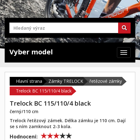
Vyber model
Zabrazit
navigaci
Hlavní strana
Zámky TRELOCK
řetězové zámky
Trelock BC 115/110/4 black
Trelock BC 115/110/4 black
černý/110 cm
Trelock řetězový zámek. Délka zámku je 110 cm. Dají
se s ním zamknout 2-3 kola.
Hodnocení: