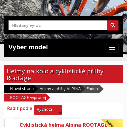
Vyber model
Zabrazit
navigaci
Helmy na kolo a cyklistické přilby
Rootage
Hlavní strana
Helmy a přilby ALPINA
Enduro
ROOTAGE výprodej
Řadit podle
Výchozí
Cyklistická helma Alpina ROOTAGE