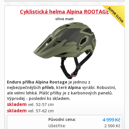
Cyklistická helma Alpina ROOTAGE
olive matt
Enduro přilba Alpina Rootage
je jednou z
nejbezpečnějších
přileb
, které
Alpina
vyrábí. Robustní,
ale velmi lehká. Plášť přilby je z karbonových panelů.
Výprodej - poslední ks skladem.
skladem
vel. 52-57 cm
skladem
vel. 57-62 cm
Původní cena:
4 999 Kč
Ušetříte:
2 500 Kč