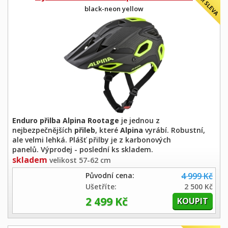
black-neon yellow
Enduro přilba Alpina Rootage
je jednou z
nejbezpečnějších
přileb
, které
Alpina
vyrábí. Robustní,
ale velmi lehká. Plášť přilby je z karbonových
panelů. Výprodej - poslední ks skladem.
skladem
velikost 57-62 cm
Původní cena:
4 999 Kč
Ušetříte:
2 500 Kč
2 499 Kč