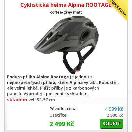
Cyklistická helma Alpina ROOTAGE
coffee-grey matt
Enduro přilba Alpina Rootage
je jednou z
nejbezpečnějších
přileb
, které
Alpina
vyrábí. Robustní,
ale velmi lehká. Plášť přilby je z karbonových
panelů. Výprodej - poslední ks skladem.
skladem
vel. 52-57 cm
Původní cena:
4 999 Kč
Ušetříte:
2 500 Kč
2 499 Kč