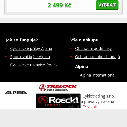
2 499 Kč
VYBRAT
Jak to funguje?
Vše o nákupu
Cyklistické přilby Alpina
Obchodní podmínky
Sportovní brýle Alpina
Ochrana osobních údajů
Cyklistické rukavice Roeckl
Alpina
Alpina International
© 2026 Cyklotrading s.r.o.
Všechna práva vyhrazena
Vytvořil
Erzasoft