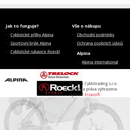
Jak to funguje?
Vše o nákupu
Cyklistické přilby Alpina
Obchodní podmínky
Sportovní brýle Alpina
Ochrana osobních údajů
Cyklistické rukavice Roeckl
Alpina
Alpina International
© 2026 Cyklotrading s.r.o.
Všechna práva vyhrazena
Vytvořil
Erzasoft