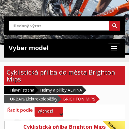
Vyber model
Zabrazit
navigaci
Cyklistická přilba do města Brighton
Mips
Hlavní strana
Helmy a přilby ALPINA
URBAN/Elektrokoloběžky
BRIGHTON MIPS
Řadit podle
Výchozí
Cyklistická přilba Brighton Mips