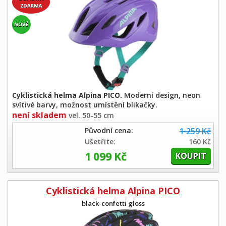
Cyklistická helma Alpina PICO.
Moderní design, neon
svítivé barvy, možnost umístění blikačky.
není skladem
vel. 50-55 cm
Původní cena:
1 259 Kč
Ušetříte:
160 Kč
1 099 Kč
Cyklistická helma Alpina PICO
black-confetti gloss