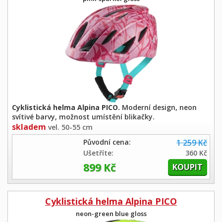
Cyklistická helma Alpina PICO.
Moderní design, neon
svítivé barvy, možnost umístění blikačky.
skladem
vel. 50-55 cm
Původní cena:
1 259 Kč
Ušetříte:
360 Kč
899 Kč
Cyklistická helma Alpina PICO
neon-green blue gloss