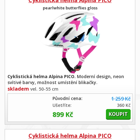
pearlwhite butterflies gloss
Cyklistická helma Alpina PICO.
Moderní design, neon
svítivé barvy, možnost umístění blikačky.
skladem
vel. 50-55 cm
Původní cena:
1 259 Kč
Ušetříte:
360 Kč
899 Kč
Cyklistická helma Alpina PICO