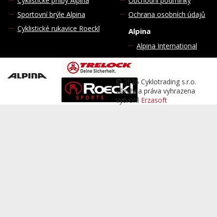
Cyklistické přilby Alpina
Obchodní podmínky
Sportovní brýle Alpina
Ochrana osobních údajů
Cyklistické rukavice Roeckl
Alpina
Alpina International
© 2026 Cyklotrading s.r.o.
Všechna práva vyhrazena
Vytvořil
Erzasoft