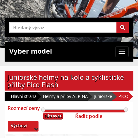
Vyber model
Zabrazit
navigaci
juniorské helmy na kolo a cyklistické
přilby Pico Flash
Hlavní strana
Helmy a přilby ALPINA
Juniorské
PICO
Rozmezí ceny
Řadit podle
Filtrovat
Výchozí