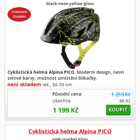
black-neon yellow gloss
Cyklistická helma Alpina PICO.
Moderní design, neon
svítivé barvy, možnost umístění blikačky.
není skladem
vel., 50-55 cm
Původní cena:
1 259 Kč
Ušetříte:
60 Kč
1 199 Kč
Cyklistická helma Alpina PICO
pink-sparkel gloss