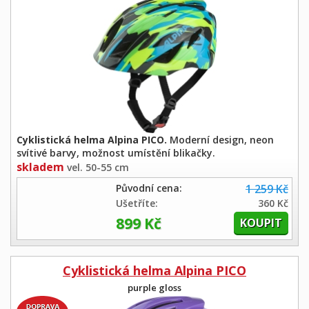
Cyklistická helma Alpina PICO.
Moderní design, neon
svítivé barvy, možnost umístění blikačky.
skladem
vel. 50-55 cm
Původní cena:
1 259 Kč
Ušetříte:
360 Kč
899 Kč
Cyklistická helma Alpina PICO
purple gloss