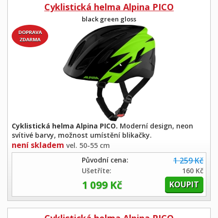
Cyklistická helma Alpina PICO
black green gloss
Cyklistická helma Alpina PICO.
Moderní design, neon
svítivé barvy, možnost umístění blikačky.
není skladem
vel. 50-55 cm
Původní cena:
1 259 Kč
Ušetříte:
160 Kč
1 099 Kč
Cyklistická helma Alpina PICO