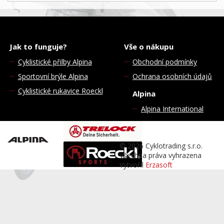
Jak to funguje?
Vše o nákupu
Cyklistické přilby Alpina
Obchodní podmínky
Sportovní brýle Alpina
Ochrana osobních údajů
Cyklistické rukavice Roeckl
Alpina
Alpina International
© 2026 Cyklotrading s.r.o.
Všechna práva vyhrazena
Vytvořil
Erzasoft