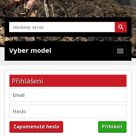
Vyber model
Zabrazit
navigaci
Přihlášení
Zapomenuté heslo