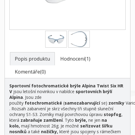
Popis produktu
Hodnocení(1)
Komentáře(0)
Sportovní fotochromatické brýle Alpina Twist Six HR
V
jsou letošní novinkou v nabídce
sportovních brýlí
Alpina
. Jsou zde
použity
fotochromatické
(
samozabarvující
se)
zorníky
Vario
. Rozsah zabarvení je skrz všechny tři stupně sluneční
ochrany S1-S3. Zorníky mají povrchovou úpravu
stopfog
,
která
zabraňuje zamlžení
. Tyto
brýle,
ne jen
na
kolo,
mají hmotnost 26g. Je možné
seřizovat šířku
nosníků
a také
nožičky,
které jsou spojeny s rámečkem