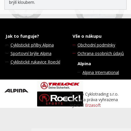
brýlí kloubem.
Jak to funguje?
Vše o nákupu
Cyklistické přilby Alpina
Obchodní podmínky
Sportovní brýle Alpina
Ochrana osobních údajů
Cyklistické rukavice Roeckl
Alpina
Alpina International
© 2026 Cyklotrading s.r.o.
Všechna práva vyhrazena
Vytvořil
Erzasoft