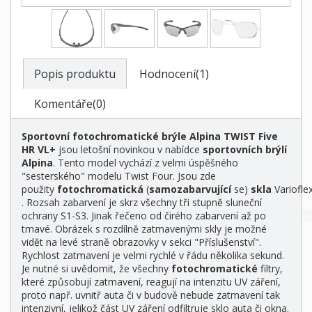
Popis produktu
Hodnocení(1)
Komentáře(0)
Sportovní fotochromatické brýle Alpina TWIST Five
HR VL+
jsou letošní novinkou v nabídce
sportovních brýlí
Alpina
. Tento model vychází z velmi úspěšného
"sesterského" modelu Twist Four. Jsou zde
použity
fotochromatická
(
samozabarvující
se)
skla
Variofle
. Rozsah zabarvení je skrz všechny tři stupně sluneční
ochrany S1-S3. Jinak řečeno od čirého zabarvení až po
tmavé. Obrázek s rozdílně zatmavenými skly je možné
vidět na levé straně obrazovky v sekci "Příslušenství".
Rychlost zatmavení je velmi rychlé v řádu několika sekund.
Je nutné si uvědomit, že všechny
fotochromatické
filtry,
které způsobují zatmavení, reagují na intenzitu UV záření,
proto např. uvnitř auta či v budově nebude zatmavení tak
intenzivní, jelikož část UV záření odfiltruje sklo auta či okna.