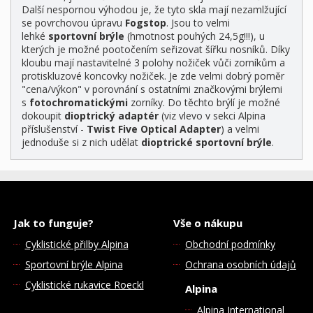
Další nespornou výhodou je, že tyto skla mají nezamlžující
se povrchovou úpravu
Fogstop
. Jsou to velmi
lehké
sportovní
brýle
(hmotnost pouhých 24,5g!!!), u
kterých je možné pootočením seřizovat šířku nosníků. Díky
kloubu mají nastavitelné 3 polohy nožiček vůči zorníkům a
protiskluzové koncovky nožiček. Je zde velmi dobrý poměr
"cena/výkon" v porovnání s ostatními značkovými brýlemi
s
fotochromatickými
zorníky. Do těchto brýlí je možné
dokoupit
dioptrický adaptér
(viz vlevo v sekci Alpina
příslušenství -
Twist Five Optical Adapter
) a velmi
jednoduše si z nich udělat
dioptrické sportovní brýle
.
Jak to funguje?
Vše o nákupu
Cyklistické přilby Alpina
Obchodní podmínky
Sportovní brýle Alpina
Ochrana osobních údajů
Cyklistické rukavice Roeckl
Alpina
Alpina International