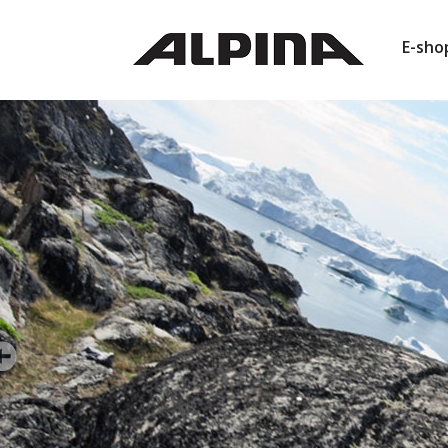
E-sho