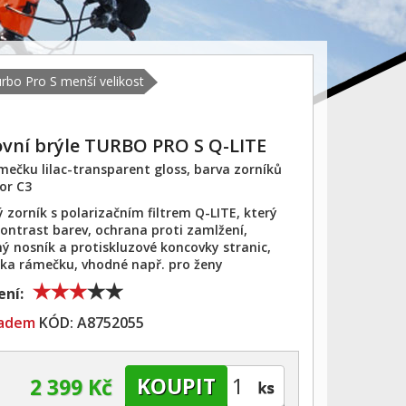
rbo Pro S menší velikost
ovní brýle TURBO PRO S Q-LITE
mečku lilac-transparent gloss, barva zorníků
ror C3
 zorník s polarizačním filtrem Q-LITE, který
kontrast barev, ochrana proti zamlžení,
ný nosník a protiskluzové koncovky stranic,
řka rámečku, vhodné např. pro ženy
ní:
ladem
KÓD:
A8752055
2 399 Kč