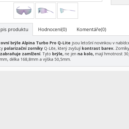
pis produktu
Hodnocení(0)
Komentáře(0)
ovní brýle Alpina Turbo Pro Q-Lite
jsou letošní novinkou v nabíd
ty
polarizační zorníky
Q-Lite, který zvyšují
kontrast barev.
Zorníky
zabraňuje zamlžení
. Tyto
brýle,
ne jen
na kolo,
mají hmotnost 30
mm, délka 168,8mm a výška 50,5mm.