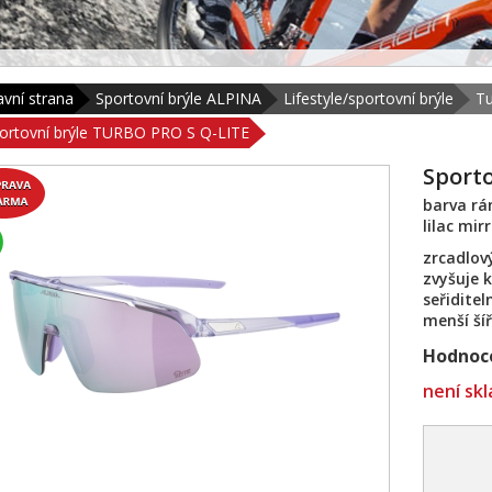
avní strana
Sportovní brýle ALPINA
Lifestyle/sportovní brýle
Tu
ortovní brýle TURBO PRO S Q-LITE
Sport
barva rá
lilac mir
zrcadlový
zvyšuje 
seřiditel
menší ší
Hodnoce
není sk