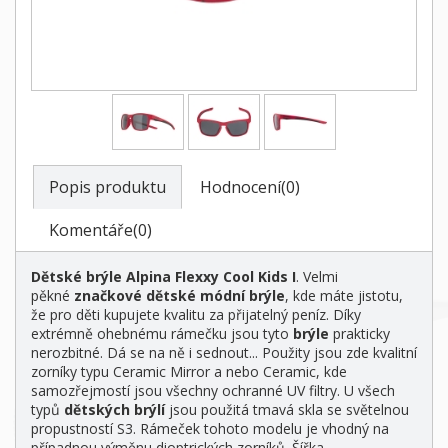
Popis produktu
Hodnocení(0)
Komentáře(0)
Dětské brýle Alpina Flexxy Cool Kids I
. Velmi
pěkné
značkové dětské módní brýle
, kde máte jistotu,
že pro děti kupujete kvalitu za přijatelný peníz. Díky
extrémně ohebnému rámečku jsou tyto
brýle
prakticky
nerozbitné. Dá se na ně i sednout... Použity jsou zde kvalitní
zorníky typu Ceramic Mirror a nebo Ceramic, kde
samozřejmostí jsou všechny ochranné UV filtry. U všech
typů
dětských brýlí
jsou použitá tmavá skla se světelnou
propustností S3. Rámeček tohoto modelu je vhodný na
případnou výměnu dioptrických zorníků. Šířka