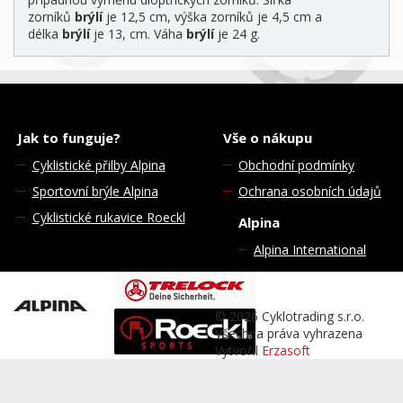
zorníků
brýlí
je 12,5 cm, výška zorníků je 4,5 cm a
délka
brýlí
je 13, cm. Váha
brýlí
je 24 g.
Jak to funguje?
Vše o nákupu
Cyklistické přilby Alpina
Obchodní podmínky
Sportovní brýle Alpina
Ochrana osobních údajů
Cyklistické rukavice Roeckl
Alpina
Alpina International
© 2026 Cyklotrading s.r.o.
Všechna práva vyhrazena
Vytvořil
Erzasoft