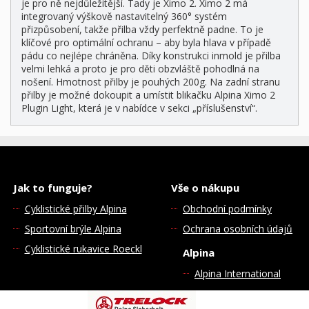
je pro ně nejdůležitější. Tady je Ximo 2. Ximo 2 má
integrovaný výškově nastavitelný 360° systém
přizpůsobení, takže přilba vždy perfektně padne. To je
klíčové pro optimální ochranu – aby byla hlava v případě
pádu co nejlépe chráněna. Díky konstrukci inmold je přilba
velmi lehká a proto je pro děti obzvláště pohodlná na
nošení. Hmotnost přilby je pouhých 200g. Na zadní stranu
přilby je možné dokoupit a umístit blikačku Alpina Ximo 2
Plugin Light, která je v nabídce v sekci „příslušenství“.
Jak to funguje?
Vše o nákupu
Cyklistické přilby Alpina
Obchodní podmínky
Sportovní brýle Alpina
Ochrana osobních údajů
Cyklistické rukavice Roeckl
Alpina
Alpina International