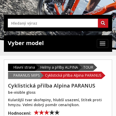
Vyber model
Zabrazit
navigaci
Hlavní strana
Helmy a přilby ALPINA
TOUR
PARANUS MIPS
Cyklistická přilba Alpina PARANUS
Cyklistická přilba Alpina PARANUS
be-visible gloss
Kulatější tvar skořepiny, hlubší usazení, štítek proti
hmyzu. Velmi dobrý poměr cena/výkon.
Hodnocení: