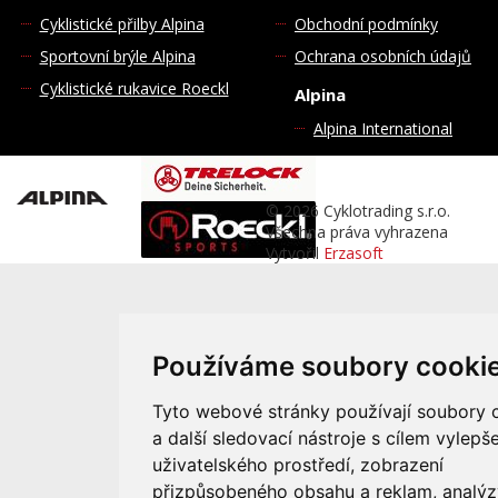
Cyklistické přilby Alpina
Obchodní podmínky
Sportovní brýle Alpina
Ochrana osobních údajů
Cyklistické rukavice Roeckl
Alpina
Alpina International
© 2026 Cyklotrading s.r.o.
Všechna práva vyhrazena
Vytvořil
Erzasoft
Používáme soubory cooki
Tyto webové stránky používají soubory 
a další sledovací nástroje s cílem vylepše
uživatelského prostředí, zobrazení
přizpůsobeného obsahu a reklam, analýz