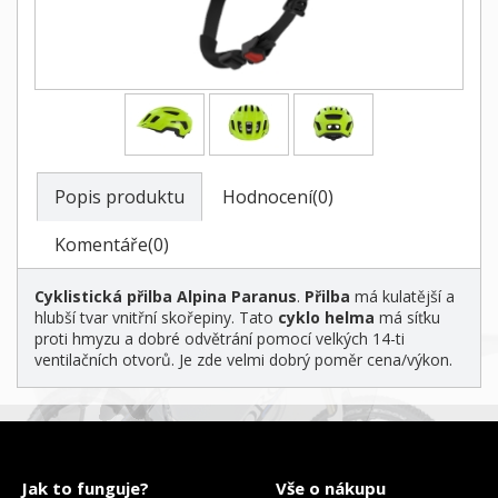
Popis produktu
Hodnocení(0)
Komentáře(0)
Cyklistická přilba Alpina Paranus
.
Přilba
má kulatější a
hlubší tvar vnitřní skořepiny. Tato
cyklo helma
má síťku
proti hmyzu a dobré odvětrání pomocí velkých 14-ti
ventilačních otvorů. Je zde velmi dobrý poměr cena/výkon.
Jak to funguje?
Vše o nákupu