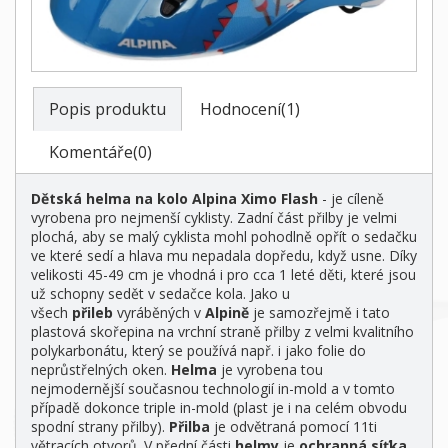
Popis produktu
Hodnocení(1)
Komentáře(0)
Dětská helma na kolo Alpina Ximo Flash
- je cíleně
vyrobena pro nejmenší cyklisty. Zadní část přilby je velmi
plochá, aby se malý cyklista mohl pohodlně opřít o sedačku
ve které sedí a hlava mu nepadala dopředu, když usne. Díky
velikosti 45-49 cm je vhodná i pro cca 1 leté děti, které jsou
už schopny sedět v sedačce kola. Jako u
všech
přileb
vyráběných v
Alpině
je samozřejmě i tato
plastová skořepina na vrchní straně přilby z velmi kvalitního
polykarbonátu, který se používá např. i jako folie do
neprůstřelných oken.
Helma
je vyrobena tou
nejmodernější současnou technologií in-mold a v tomto
případě dokonce triple in-mold (plast je i na celém obvodu
spodní strany přilby).
Přilba
je odvětraná pomocí 11ti
větracích otvorů. V přední části
helmy
je
ochranná síťka