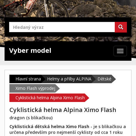
Vyber model
Zabrazit
navigaci
Hlavní strana
Helmy a přilby ALPINA
Dětské
Ximo Flash výprodej
Cyklistická helma Alpina Ximo Flash
Cyklistická helma Alpina Ximo Flash
dragon (s blikačkou)
Cyklistická dětská helma Ximo Flash
- je s blikačkou a
určena především pro nejmenší cyklisty od cca 1 roku