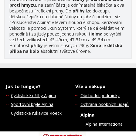
proti hmyzu,
na zadní části je odnímatelná blikačka a dva
bezpečnostní reflexní pruhy. Do
přilby
lze dokoupit
dětskou čepičku na chladnější dny na jaře či podzim - viz
"Příslušenství Alpina" v levém sloupci e-shopu. Seřizování
velikosti je pomocí „Run System“, který se dá ovládat velmi
pohodlně i za jízdy pouze jednou rukou.
Helma
se vyrábí
ve třech velikostech 45-49cm, 47-51cm a 49-54 cm.
Hmotnost
přilby
je velmi slušných 230g.
Ximo
je
dětská
přilba na kolo
absolutní světové úrovně.
Jak to funguje?
Vše o nákupu
Cyklistické přilby Alpina
Obchodní podmínky
Sportovní brýle Alpina
Ochrana osobních údajů
Cyklistické rukavice Roeckl
Alpina
Alpina International