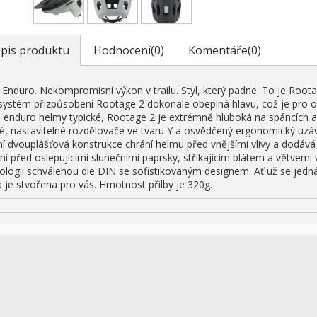
pis produktu
Hodnocení(0)
Komentáře(0)
Enduro. Nekompromisní výkon v trailu. Styl, který padne. To je Rootage
systém přizpůsobení Rootage 2 dokonale obepíná hlavu, což je pro opt
o enduro helmy typické, Rootage 2 je extrémně hluboká na spáncích a 
é, nastavitelné rozdělovače ve tvaru Y a osvědčený ergonomický uzávěr
tní dvouplášťová konstrukce chrání helmu před vnějšími vlivy a dodává j
ní před oslepujícími slunečními paprsky, stříkajícím blátem a větvem
ologii schválenou dle DIN se sofistikovaným designem. Ať už se jedná 
 je stvořena pro vás. Hmotnost přilby je 320g.