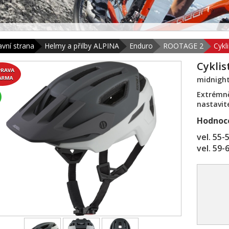
avní strana
Helmy a přilby ALPINA
Enduro
ROOTAGE 2
Cykl
Cykli
midnigh
Extrémně
nastavit
Hodnoce
vel. 55-
vel. 59-