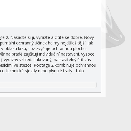
 2. Nasaďte si ji, vyrazte a cítíte se dobře. Nový
imální ochranný účinek helmy nejdůležitější. Jak
v oblasti krku, což zvyšuje ochrannou plochu.
 na bradě zajišťují individuální nastavení. Vysoce
í výrazný vzhled. Lakovaný, nastavitelný štít vás
i visícími ve stezce. Rootage 2 kombinuje ochrannou
o technické sjezdy nebo plynulé traily - tato