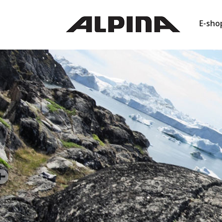
E-sho