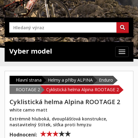
Vyber model
Zabrazit
navigaci
Hlavní strana
Helmy a přilby ALPINA
Enduro
ROOTAGE 2
Cyklistická helma Alpina ROOTAGE 2
Cyklistická helma Alpina ROOTAGE 2
white camo matt
Extrémně hluboká, dvouplášťová konstrukce,
nastavitelný štítek, síťka proti hmyzu
Hodnocení: