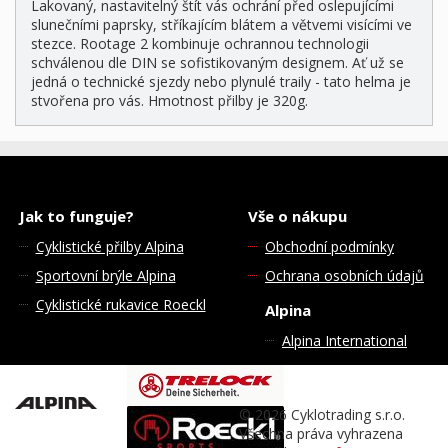
Lakovaný, nastavitelný štít vás ochrání před oslepujícími
slunečními paprsky, stříkajícím blátem a větvemi visícími ve
stezce. Rootage 2 kombinuje ochrannou technologii
schválenou dle DIN se sofistikovaným designem. Ať už se
jedná o technické sjezdy nebo plynulé traily - tato helma je
stvořena pro vás. Hmotnost přilby je 320g.
Jak to funguje?
Vše o nákupu
Cyklistické přilby Alpina
Obchodní podmínky
Sportovní brýle Alpina
Ochrana osobních údajů
Cyklistické rukavice Roeckl
Alpina
Alpina International
© 2026 Cyklotrading s.r.o.
Všechna práva vyhrazena