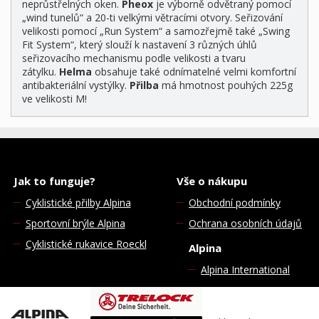
neprůstřelných oken.
Pheox
je výborně odvětraný pomocí
„wind tunelů“ a 20-ti velkými větracími otvory. Seřizování
velikosti pomocí „Run System“ a samozřejmě také „Swing
Fit System“, který slouží k nastavení 3 různých úhlů
seřizovacího mechanismu podle velikosti a tvaru
zátylku.
Helma
obsahuje také odnímatelné velmi komfortní
antibakteriální vystýlky.
Přilba
má hmotnost pouhých 225g
ve velikosti M!
Jak to funguje?
Vše o nákupu
Cyklistické přilby Alpina
Obchodní podmínky
Sportovní brýle Alpina
Ochrana osobních údajů
Cyklistické rukavice Roeckl
Alpina
Alpina International