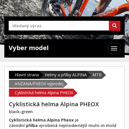
Vyber model
Zabrazit
navigaci
Hlavní strana
Helmy a přilby ALPINA
MTB
ANZANA/PHEOX výprodej
Cyklistická helma Alpina PHEOX
Cyklistická helma Alpina PHEOX
black-green
Cyklistická helma Alpina Pheox
je
závodní
přilba
vyrobená nejmodernější multi-in mold