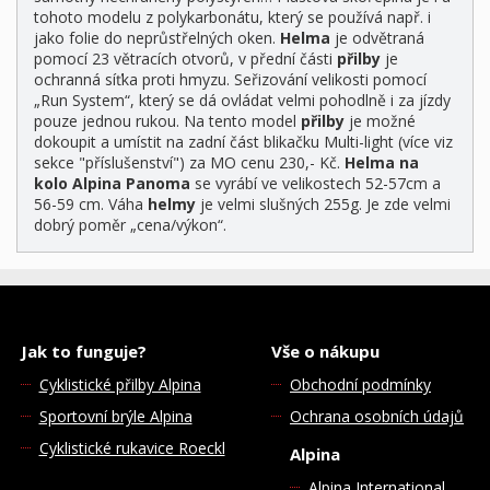
tohoto modelu z polykarbonátu, který se používá např. i
jako folie do neprůstřelných oken.
Helma
je odvětraná
pomocí 23 větracích otvorů, v přední části
přilby
je
ochranná síťka proti hmyzu. Seřizování velikosti pomocí
„Run System“, který se dá ovládat velmi pohodlně i za jízdy
pouze jednou rukou. Na tento model
přilby
je možné
dokoupit a umístit na zadní část blikačku Multi-light (více viz
sekce "příslušenství") za MO cenu 230,- Kč.
Helma na
kolo
Alpina Panoma
se vyrábí ve velikostech 52-57cm a
56-59 cm. Váha
helmy
je velmi slušných 255g. Je zde velmi
dobrý poměr „cena/výkon“.
Jak to funguje?
Vše o nákupu
Cyklistické přilby Alpina
Obchodní podmínky
Sportovní brýle Alpina
Ochrana osobních údajů
Cyklistické rukavice Roeckl
Alpina
Alpina International