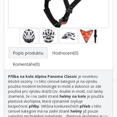
Popis produktu
Hodnocení(0)
Komentáře(0)
Přilba na kolo Alpina Panoma Classic
je novinkou
letošní sezóny. I v této cenové kategorii je na výrobu
použita moderní technologie in-mold a dokonce se zde
používá pro výrobu dražší tzv. double in-mold, což laicky
znamená, že i na zadní straně
helmy na kolo
je použita
plastová skořepina, která významně zvyšuje
bezpečnost
přilby
. Většina konkurenčních
přileb
v této
cenové kategorii má na zadní straně
helmy
již pouze
samotný nechráněný polystyrén… Plastová skořepina je i u