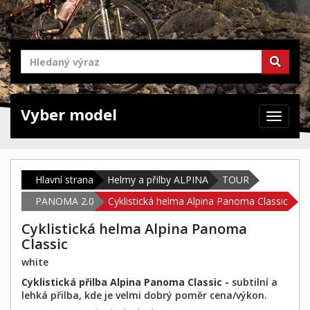
Vyber model
Zabrazit
navigaci
Hlavní strana
Helmy a přilby ALPINA
TOUR
PANOMA 2.0
Cyklistická helma Alpina Panoma Classic
Cyklistická helma Alpina Panoma
Classic
white
Cyklistická přilba Alpina Panoma Classic -
subtilní a
lehká přilba, kde je velmi dobrý poměr cena/výkon.