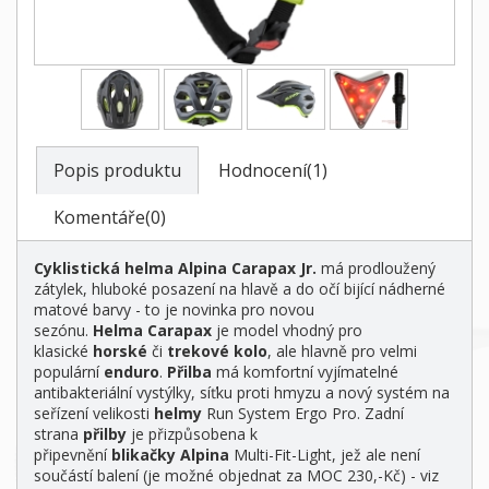
Popis produktu
Hodnocení(1)
Komentáře(0)
Cyklistická helma Alpina Carapax Jr.
má prodloužený
zátylek, hluboké posazení na hlavě a do očí bijící nádherné
matové barvy - to je novinka pro novou
sezónu.
Helma
Carapax
je model vhodný pro
klasické
horské
či
trekové kolo
, ale hlavně pro velmi
populární
enduro
.
Přilba
má komfortní vyjímatelné
antibakteriální vystýlky, síťku proti hmyzu a nový systém na
seřízení velikosti
helmy
Run System Ergo Pro. Zadní
strana
přilby
je přizpůsobena k
připevnění
blikačky
Alpina
Multi-Fit-Light, jež ale není
součástí balení (je možné objednat za MOC 230,-Kč) - viz