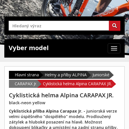
Vyber model
Zabrazit
navigaci
Hlavní strana
Helmy a přilby ALPINA
Juniorské
CARAPAX Jr.
Cyklistická helma Alpina CARAPAX JR.
Cyklistická helma Alpina CARAPAX JR.
black-neon yellow
Cyklistická přilba Alpina Carapax Jr. -
juniorská verze
velmi úspěšného "dospělého" modelu. Prodloužený
zátylek a hluboké posazení na hlavě. Možnost
dokoupení blikačky a umístění na zadní stranu přilby.