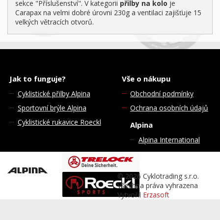
sekce "Příslušenství". V kategorii
přilby na kolo
je
Carapax na velmi dobré úrovni 230g a ventilaci zajišťuje 15
velkých větracích otvorů.
Jak to funguje?
Vše o nákupu
Cyklistické přilby Alpina
Obchodní podmínky
Sportovní brýle Alpina
Ochrana osobních údajů
Cyklistické rukavice Roeckl
Alpina
Alpina International
© 2026 Cyklotrading s.r.o.
Všechna práva vyhrazena
Vytvořil
Erzasoft