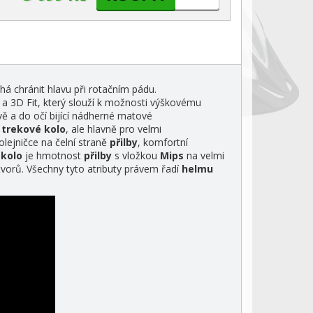
há chránit hlavu při rotačním pádu.
 3D Fit, který slouží k možnosti výškovému
ě a do očí bijící nádherné matové
i
trekové kolo
, ale hlavně pro velmi
lejničce na čelní straně
přilby
, komfortní
 kolo
je hmotnost
přilby
s vložkou
Mips
na velmi
otvorů. Všechny tyto atributy právem řadí
helmu