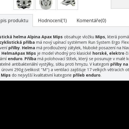
pis produktu
Hodnocení(1)
Komentáře(0)
istická helma Alpina Apax Mips
obsahuje vložku
Mips
, která pomá
cyklistická přilb
a
má nový upínací systémem Run System Ergo Flex a
vení
přilby
.
Helma
má prodloužený zátylek, hluboké posazení na hlav
.
Helma
Apax Mips
je model vhodný pro klasické
horské, elektro
č
ární
enduro
.
Přilba
má polohovací štítek, který se posunuje v malé ko
telné antibakteriální vystýlky, síťku proti hmyzu. V kategorii
přilby na
 úrovni 290g (velikost "M") a ventilaci zajišťuje 17 velkých větracích 
 Mips
do nejvyšší kvalitativní kategorie
přileb enduro
.