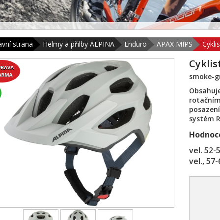
avní strana
Helmy a přilby ALPINA
Enduro
APAX MIPS
Cykli
Cyklis
smoke-g
Obsahuje
rotačním
posazení
systém R
Hodnoce
vel. 52-
vel., 57