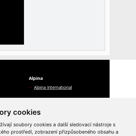
Alpina
Alpina International
ory cookies
vají soubory cookies a další sledovací nástroje s
hna práva vyhrazena
Vytvořil
Erzasoft
ského prostředí, zobrazení přizpůsobeného obsahu a