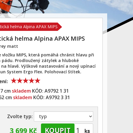
stická helma Alpina APAX MIPS
tická helma Alpina APAX MIPS
rey matt
 vložku MIPS, která pomáhá chránit hlavu při
 pádu. Prodloužený zátylek a hluboké
 na hlavě. Výškově nastavování a nový upínací
un System Ergo Flex. Polohovací štítek.
ní:
57 cm
skladem
KÓD:
A9792 1 31
-62 cm
skladem
KÓD:
A9792 3 31
Zvolte typ:
3 699 Kč