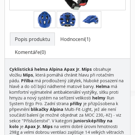
Popis produktu
Hodnocení(1)
Komentáře(0)
Cyklistická helma Alpina Apax Jr. Mips
obsahuje
vložku
Mips
, která pomáhá chránit hlavu při rotačním
pádu.
Přilba
má prodloužený zátylek, hluboké posazení na
hlavě a do očí bijící nádherné matové barvy.
Helma
má
komfortní vyjímatelné antibakteriální vystýlky, síťku proti
hmyzu a nový systém na seřízení velikosti
helmy
Run
System Ergo Pro. Zadní strana
přilby
je přizpůsobena k
připevnění
blikačky
Alpina
Multi-Fit-Light, jež ale není
součástí balení (je možné objednat za MOC 230,-Kč) - viz
sekce "Příslušenství". V kategorii
juniorské
přilby na
kolo
je
Apax Jr. Mips
na velmi dobré úrovni hmotnosti
298g a velmi dobrou ventilaci zajišťuje 14 velkých větracích