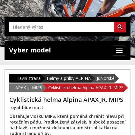
Vyber model
Zabrazit
navigaci
Hlavní strana
Helmy a přilby ALPINA
Juniorské
APAX Jr. MIPS
Cyklistická helma Alpina APAX JR. MIPS
Cyklistická helma Alpina APAX JR. MIPS
royal-blue matt
Obsahuje vložku MIPS, která pomáhá chránit hlavu při
rotačním pádu. Prodloužený zátylek, hluboké posazení
na hlavě a možnost dokoupit a umístit blikačku na
zadní stranu přilby.