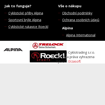
Jak to funguje?
Vše o nákupu
Cyklistické přilby Alpina
Obchodní podmínky
Sportovní brýle Alpina
Ochrana osobních údajů
Cyklistické rukavice Roeckl
Alpina
Alpina International
© 2026 Cyklotrading s.r.o.
Všechna práva vyhrazena
Vytvořil
Erzasoft