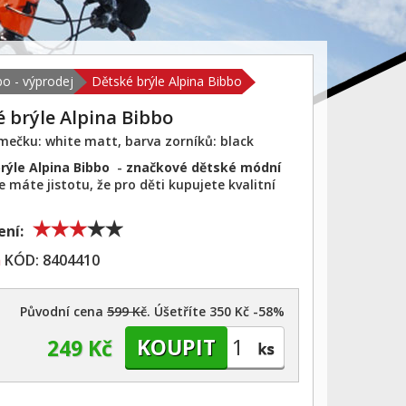
bo - výprodej
Dětské brýle Alpina Bibbo
 brýle Alpina Bibbo
mečku: white matt, barva zorníků: black
rýle Alpina Bibbo
-
značkové dětské módní
de máte jistotu, že pro děti kupujete kvalitní
ní:
m
KÓD:
8404410
Původní cena
599 Kč
. Úšetříte 350 Kč -58%
249 Kč