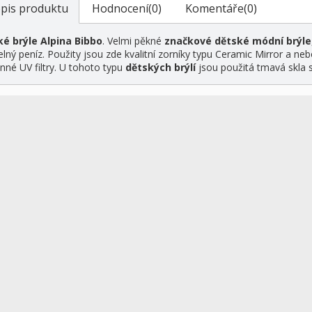
pis produktu
Hodnocení(0)
Komentáře(0)
é brýle Alpina Bibbo
. Velmi pěkné
značkové dětské módní brýle
telný peníz. Použity jsou zde kvalitní zorníky typu Ceramic Mirror a 
nné UV filtry. U tohoto typu
dětských brýlí
jsou použitá tmavá skla 