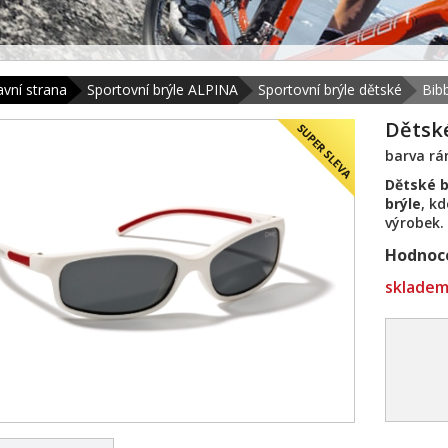
avní strana
Sportovní brýle ALPINA
Sportovní brýle dětské
Bib
Dětské
barva rá
Dětské b
brýle
, k
výrobek.
Hodnoce
sklade